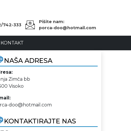
Pišite nam:
2/742-333
porca-doo@hotmail.com
KONTAKT
NAŠA ADRESA
resa:
nja Zimča bb
300 Visoko
mail:
rca-doo@hotmail.com
KONTAKTIRAJTE NAS