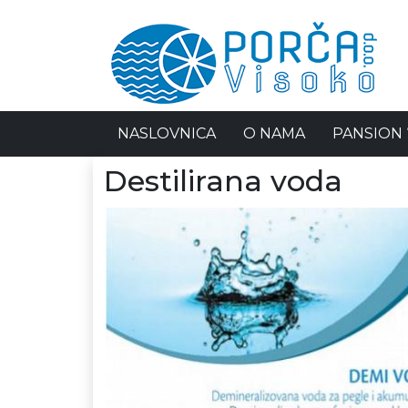
NASLOVNICA
O NAMA
PANSION 
Destilirana voda