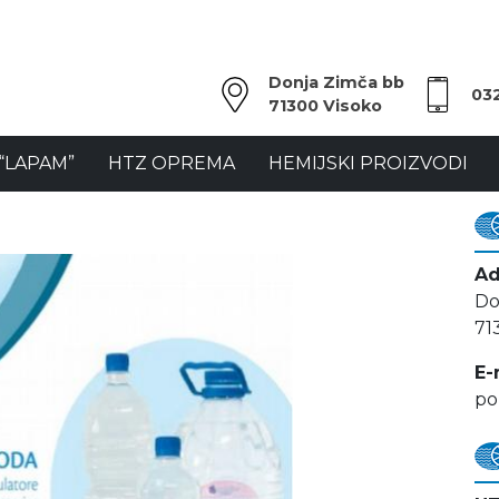
Donja Zimča bb
03
71300 Visoko
“LAPAM”
HTZ OPREMA
HEMIJSKI PROIZVODI
Ad
Do
71
E-
po