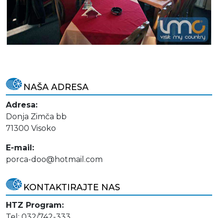
NAŠA ADRESA
Adresa:
Donja Zimča bb
71300 Visoko
E-mail:
porca-doo@hotmail.com
KONTAKTIRAJTE NAS
HTZ Program:
Tel: 032/742-333