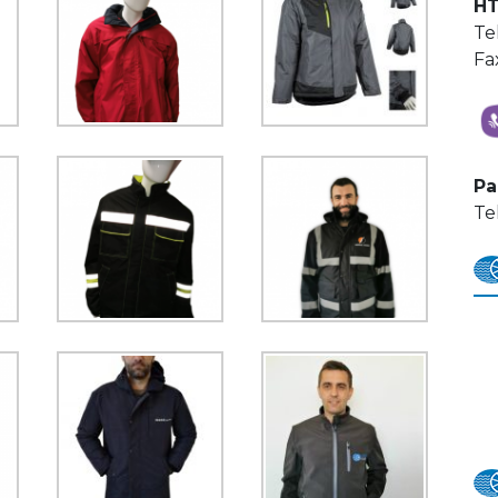
HT
Te
Fa
Pa
Te