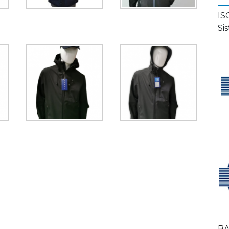
IS
Si
BA