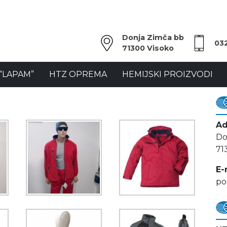
Donja Zimča bb
03
71300 Visoko
“LAPAM”
HTZ OPREMA
HEMIJSKI PROIZVODI
Ad
Do
71
E-
po