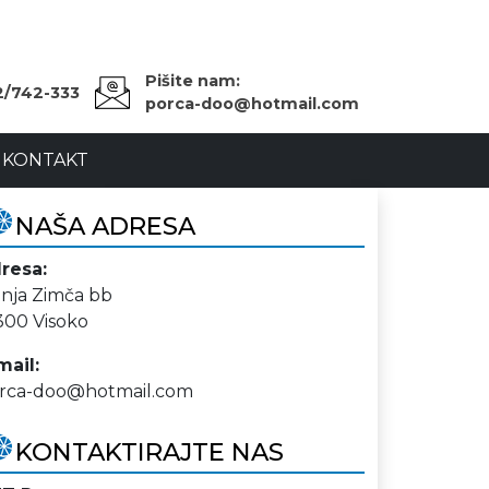
Pišite nam:
2/742-333
porca-doo@hotmail.com
KONTAKT
NAŠA ADRESA
resa:
nja Zimča bb
300 Visoko
mail:
rca-doo@hotmail.com
KONTAKTIRAJTE NAS