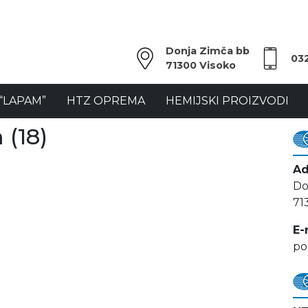
Donja Zimča bb
03
71300 Visoko
“LAPAM”
HTZ OPREMA
HEMIJSKI PROIZVODI
 (18)
Ad
Do
71
E-
po