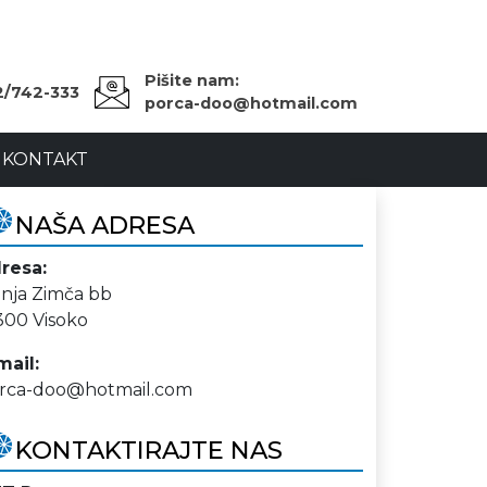
Pišite nam:
2/742-333
porca-doo@hotmail.com
KONTAKT
NAŠA ADRESA
resa:
nja Zimča bb
300 Visoko
mail:
rca-doo@hotmail.com
KONTAKTIRAJTE NAS