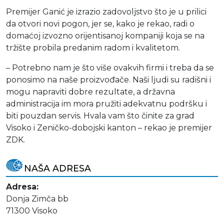
Premijer Ganić je izrazio zadovoljstvo što je u prilici
da otvori novi pogon, jer se, kako je rekao, radi o
domaćoj izvozno orijentisanoj kompaniji koja se na
tržište probila predanim radom i kvalitetom.
– Potrebno nam je što više ovakvih firmi i treba da se
ponosimo na naše proizvođače. Naši ljudi su radišni i
mogu napraviti dobre rezultate, a državna
administracija im mora pružiti adekvatnu podršku i
biti pouzdan servis. Hvala vam što činite za grad
Visoko i Zeničko-dobojski kanton – rekao je premijer
ZDK.
NAŠA ADRESA
Adresa:
Donja Zimča bb
71300 Visoko