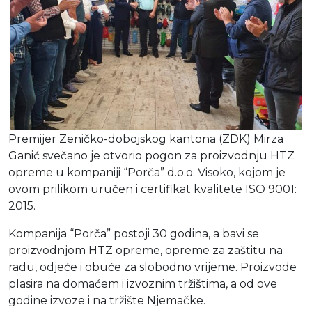
Premijer Zeničko-dobojskog kantona (ZDK) Mirza
Ganić svečano je otvorio pogon za proizvodnju HTZ
opreme u kompaniji “Porča” d.o.o. Visoko, kojom je
ovom prilikom uručen i certifikat kvalitete ISO 9001:
2015.
Kompanija “Porča” postoji 30 godina, a bavi se
proizvodnjom HTZ opreme, opreme za zaštitu na
radu, odjeće i obuće za slobodno vrijeme. Proizvode
plasira na domaćem i izvoznim tržištima, a od ove
godine izvoze i na tržište Njemačke.