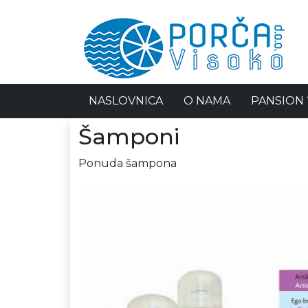
NASLOVNICA
O NAMA
PANSION 
Šamponi
Ponuda šampona