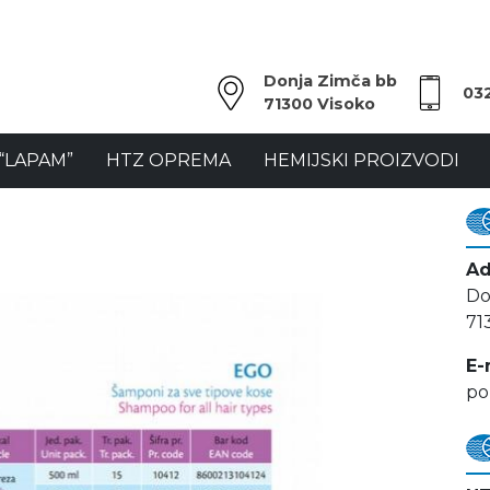
Donja Zimča bb
03
71300 Visoko
“LAPAM”
HTZ OPREMA
HEMIJSKI PROIZVODI
Ad
Do
71
E-
po