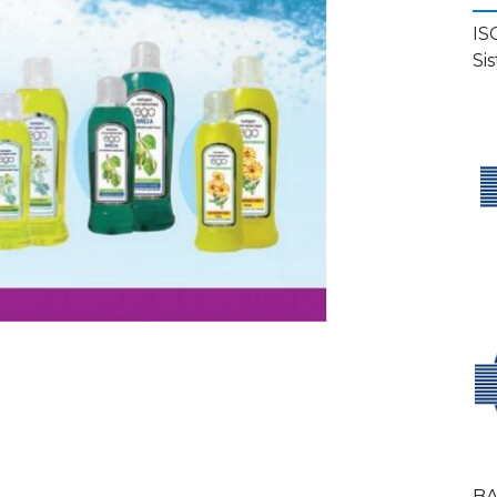
IS
Si
BA