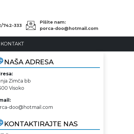
Pišite nam:
2/742-333
porca-doo@hotmail.com
KONTAKT
NAŠA ADRESA
resa:
nja Zimča bb
300 Visoko
mail:
rca-doo@hotmail.com
KONTAKTIRAJTE NAS