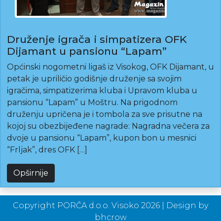
Druženje igrača i simpatizera OFK
Dijamant u pansionu “Lapam”
Općinski nogometni ligaš iz Visokog, OFK Dijamant, u
petak je upriličio godišnje druženje sa svojim
igračima, simpatizerima kluba i Upravom kluba u
pansionu “Lapam” u Moštru. Na prigodnom
druženju upričena je i tombola za sve prisutne na
kojoj su obezbijeđene nagrade: Nagradna večera za
dvoje u pansionu “Lapam”, kupon bon u mesnici
“Frljak”, dres OFK […]
Opširnije
Copyright PORČA d.o.o. Visoko 2026 | Design by
bhcrow