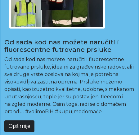
Od sada kod nas možete naručiti i
fluorescentne futrovane prsluke
Od sada kod nas možete naručiti i fluorescentne
futrovane prsluke, idealni za građevinske radove, ali i
sve druge vrste poslova na kojima je potrebna
visokovidljiva zaštitna oprema. Prsluke možemo
opisati, kao izuzetno kvalitetne, udobne, s mekanom
unutrašnjošću, tople jer su postavljeni fleecom i
naizgled moderne. Osim toga, radi se o domaćem
brandu. #volimoBiH #kupujmodomaće
Opširnije